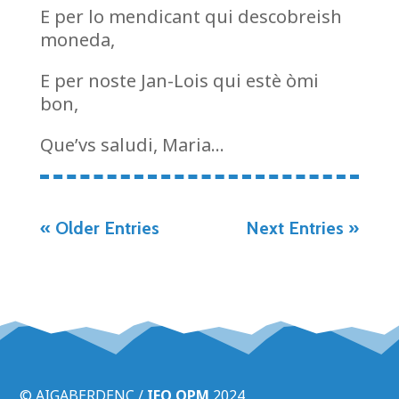
E per lo mendicant qui descobreish
moneda,
E per noste Jan-Lois qui estè òmi
bon,
Que’vs saludi, Maria…
« Older Entries
Next Entries »
© AIGABERDENC /
IEO OPM
2024