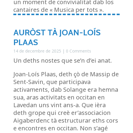
un moment de convivialitat dab los
cantaires de « Musica per tots ».
AURÒST TÀ JOAN-LOÍS
PLAAS
14 de decembre de 2025
| 0 Comments
Un deths nostes que se’n d’ei anat.
Joan-Loís Plaas, deth çò de Massip de
Sent-Savin, que participava
activaments, dab Solange era hemna
sua, aras activitats en occitan en
Lavedan uns vint ans-a. Que ièra
deth grope qui creè er’associacion
Aigaberdenc tà estructurar eths cors
e encontres en occitan. Non s’agé