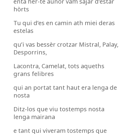
entà hèr-te aunor vam sajar d’estar
hòrts
Tu qui d’es en camin ath miei deras
estelas
qu’i vas bessèr crotzar Mistral, Palay,
Desporrins,
Lacontra, Camelat, tots aqueths
grans felibres
qui an portat tant haut era lenga de
nosta
Ditz-los que viu tostemps nosta
lenga mairana
e tant qui viveram tostemps que