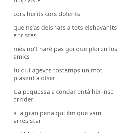
tròp viste
còrs herits còrs dolents
que ns’as deishats a tots eishavanits
e tristes
mès no’t haré pas gòi que ploren los
amics
tu qui agevas tostemps un mot
plasent a díser
Ua peguessa a condar entà hèr-nse
arríder
a la gran pena qui èm que vam
arresistar