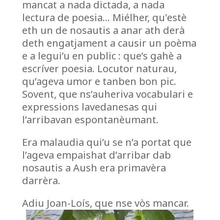
mancat a nada dictada, a nada
lectura de poesia… Miélher, qu'estè
eth un de nosautis a anar ath derà
deth engatjament a causir un poèma
e a legui’u en public : que’s gahè a
escríver poesia. Locutor naturau,
qu’ageva umor e tanben bon pic.
Sovent, que ns’auheriva vocabulari e
expressions lavedanesas qui
l’arribavan espontanèumant.
Era malaudia qui’u se n’a portat que
l’ageva empaishat d’arribar dab
nosautis a Aush era primavèra
darrèra.
Adiu Joan-Loís, que nse vòs mancar.