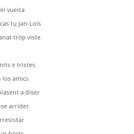
ei vueita
cas tu Jan-Loís
 anat tròp viste
its e tristes
 los amics
lasent a díser
nse arríder
rresistar
tar hòrts