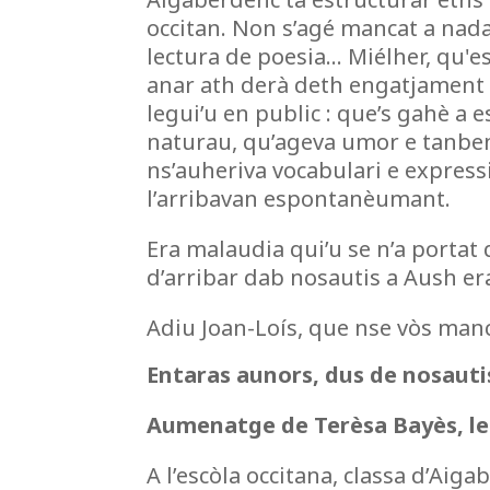
occitan. Non s’agé mancat a nada
lectura de poesia… Miélher, qu'e
anar ath derà deth engatjament 
legui’u en public : que’s gahè a e
naturau, qu’ageva umor e tanben
ns’auheriva vocabulari e expres
l’arribavan espontanèumant.
Era malaudia qui’u se n’a portat
d’arribar dab nosautis a Aush er
Adiu Joan-Loís, que nse vòs manc
Entaras aunors, dus de nosauti
Aumenatge de Terèsa Bayès, leg
A l’escòla occitana, classa d’Aig