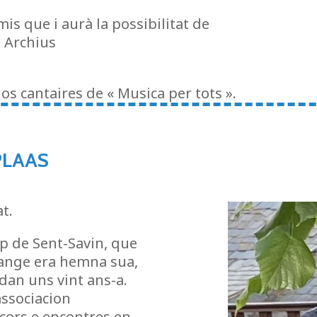
is que i aurà la possibilitat de
s Archius
os cantaires de « Musica per tots ».
PLAAS
t.
ip de Sent-Savin, que
lange era hemna sua,
edan uns vint ans-a.
associacion
cors e encontres en