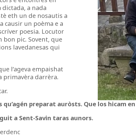
 dictada, a nada
stè eth un de nosautis a
a causir un poèma e a
scríver poesia. Locutor
 bon pic. Sovent, que
sions lavedanesas qui
 que l’ageva empaishat
a primavèra darrèra.
ar.
s qu’agén preparat auròsts. Que los hicam en
uit a Sent-Savin taras aunors.
aberdenc