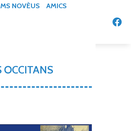
AMS NOVÈUS
AMICS

S OCCITANS