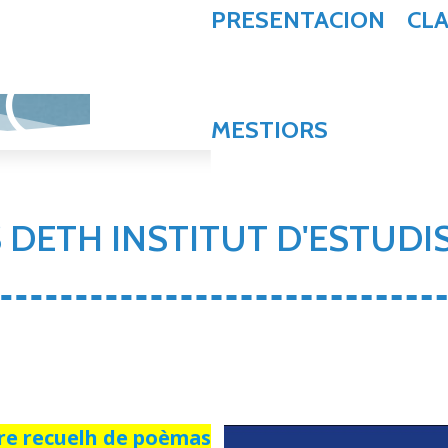
PRESENTACION
CL
NC
MESTIORS
 DETH INSTITUT D'ESTUDI
re recuelh de poèmas