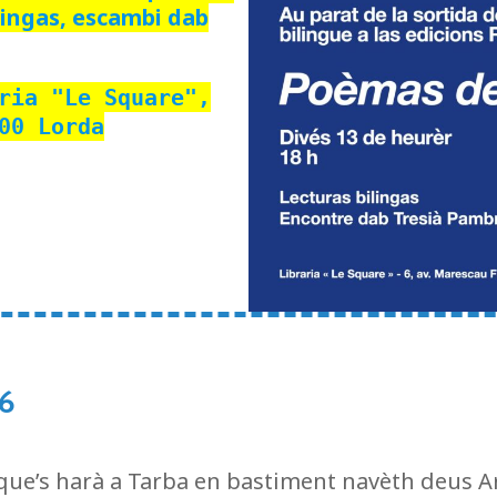
lingas, escambi dab
ria "Le Square",
00 Lorda
6
a que’s harà a Tarba en bastiment navèth deus