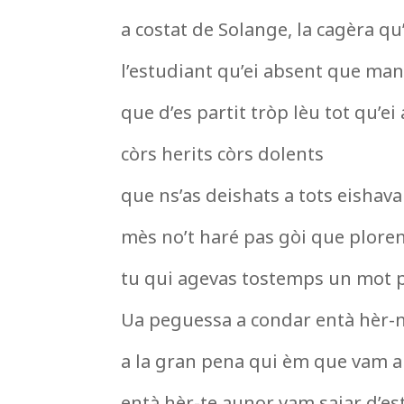
a costat de Solange, la cagèra qu’
l’estudiant qu’ei absent que man
que d’es partit tròp lèu tot qu’ei
còrs herits còrs dolents
que ns’as deishats a tots eishavan
mès no’t haré pas gòi que ploren
tu qui agevas tostemps un mot p
Ua peguessa a condar entà hèr-
a la gran pena qui èm que vam a
entà hèr-te aunor vam sajar d’es