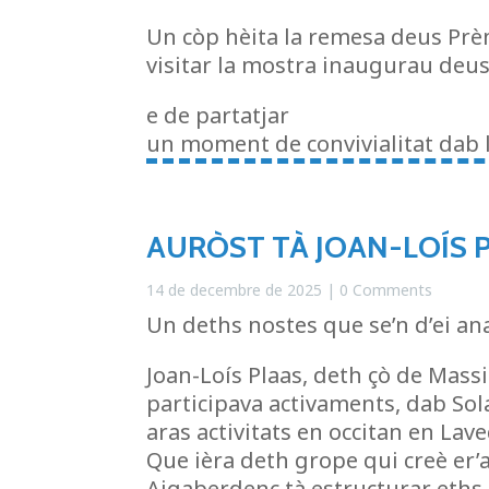
Un còp hèita la remesa deus Prèm
visitar la mostra inaugurau deu
e de partatjar
un moment de convivialitat dab l
AURÒST TÀ JOAN-LOÍS 
14 de decembre de 2025
| 0 Comments
Un deths nostes que se’n d’ei ana
Joan-Loís Plaas, deth çò de Mass
participava activaments, dab So
aras activitats en occitan en Lav
Que ièra deth grope qui creè er’
Aigaberdenc tà estructurar eths 