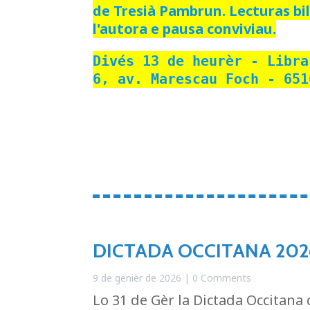
de Tresià Pambrun. Lecturas bi
l'autora e pausa conviviau.
Divés 13 de heurèr - Libra
6, av. Marescau Foch - 651
DICTADA OCCITANA 202
9 de genièr de 2026
| 0 Comments
Lo 31 de Gèr la Dictada Occitan