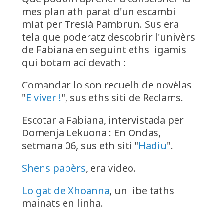
mes plan ath parat d'un escambi
miat per Tresià Pambrun. Sus era
tela que poderatz descobrir l'univèrs
de Fabiana en seguint eths ligamis
qui botam ací devath :
Comandar lo son recuelh de novèlas
"
E víver !
", sus eths siti de Reclams.
Escotar a Fabiana, intervistada per
Domenja Lekuona : En Ondas,
setmana 06, sus eth siti "
Hadiu
".
Shens papèrs
, era video.
Lo gat de Xhoanna
, un libe taths
mainats en linha.