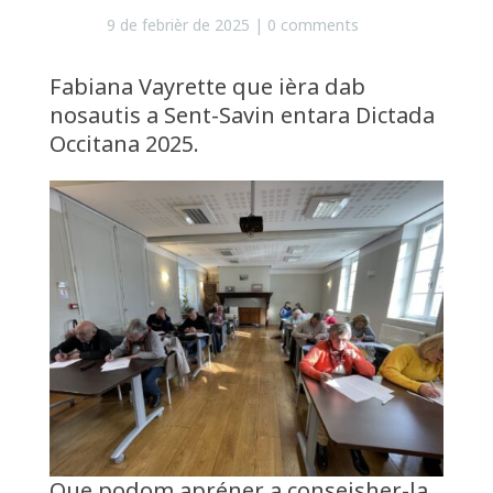
9 de febrièr de 2025
|
0 comments
Fabiana Vayrette que ièra dab
nosautis a Sent-Savin entara Dictada
Occitana 2025.
Que podom apréner a conseisher-la